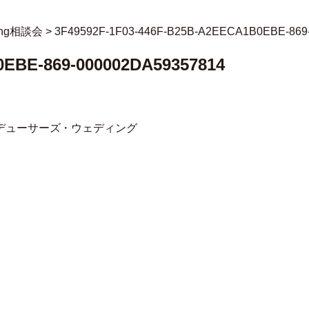
ding相談会
>
3F49592F-1F03-446F-B25B-A2EECA1B0EBE-869
0EBE-869-000002DA59357814