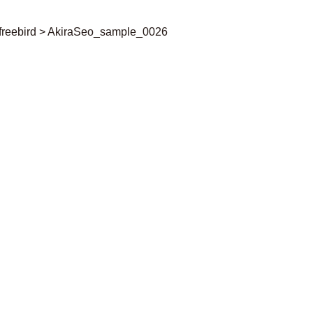
freebird
>
AkiraSeo_sample_0026